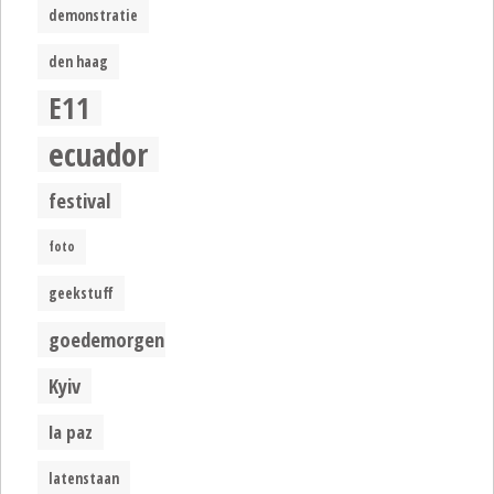
demonstratie
den haag
E11
ecuador
festival
foto
geekstuff
goedemorgen
Kyiv
la paz
latenstaan