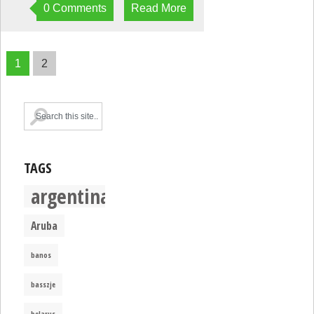
0 Comments
Read More
1
2
TAGS
argentina
Aruba
banos
basszje