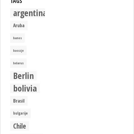
TAGS
argentina
Aruba
banos
basszje
belarus
Berlin
bolivia
Brasil
bulgarije
Chile