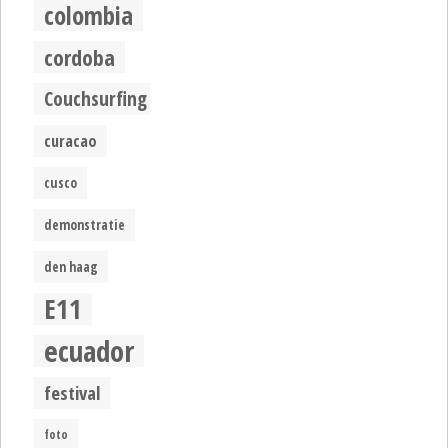
colombia
cordoba
Couchsurfing
curacao
cusco
demonstratie
den haag
E11
ecuador
festival
foto