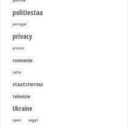
politiek
politiestaat
portugal
privacy
protest
roemenie
salta
staatsterreur
televisie
Ukraine
uyuni
vogel