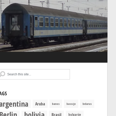
AGS
argentina
Aruba
banos
basszje
belarus
Berlin
bolivia
Brasil
bulgarije