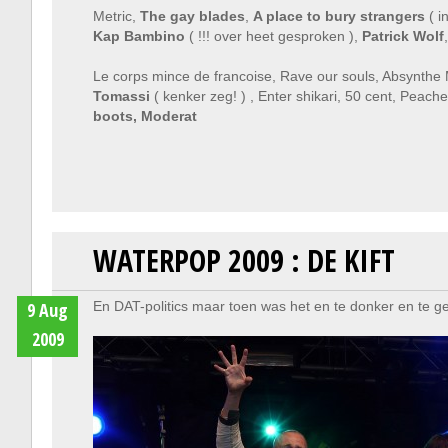
Metric,
The gay blades
,
A place to bury strangers
( i
Kap Bambino
( !!! over heet gesproken ),
Patrick Wolf
Le corps mince de francoise, Rave our souls, Absynthe
Tomassi
( kenker zeg! ) , Enter shikari, 50 cent, Peach
boots, Moderat
WATERPOP 2009 : DE KIFT
9 Aug
En DAT-politics maar toen was het en te donker en te ge
2009