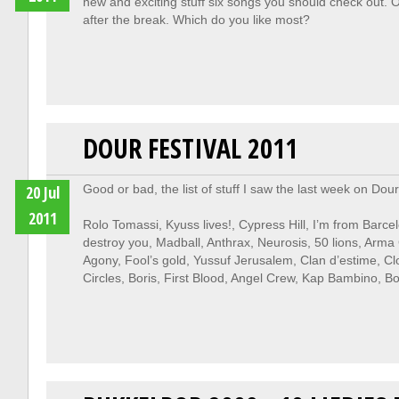
new and exciting stuff six songs you should check out. O
after the break. Which do you like most?
DOUR FESTIVAL 2011
20 Jul
Good or bad, the list of stuff I saw the last week on Dour
2011
Rolo Tomassi, Kyuss lives!, Cypress Hill, I’m from Barcel
destroy you, Madball, Anthrax, Neurosis, 50 lions, Arma 
Agony, Fool’s gold, Yussuf Jerusalem, Clan d’estime, Cl
Circles, Boris, First Blood, Angel Crew, Kap Bambino,