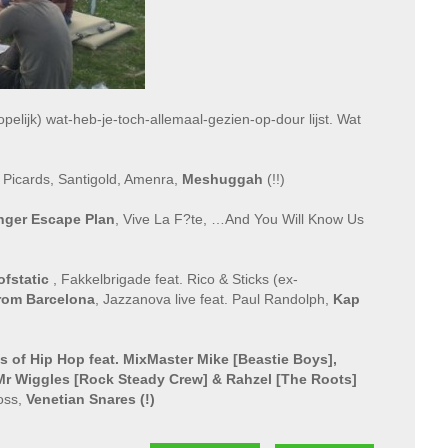
hopelijk) wat-heb-je-toch-allemaal-gezien-op-dour lijst. Wat
s Picards, Santigold, Amenra,
Meshuggah
(!!)
inger Escape Plan
, Vive La F?te, …And You Will Know Us
ofstatic
, Fakkelbrigade feat. Rico & Sticks (ex-
rom Barcelona
, Jazzanova live feat. Paul Randolph,
Kap
s of Hip Hop feat. MixMaster Mike [Beastie Boys],
 Mr Wiggles [Rock Steady Crew] & Rahzel [The Roots]
oss,
Venetian Snares (!)