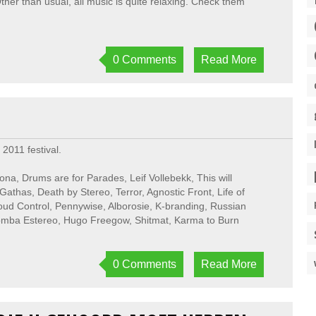
ther than usual, all music is quite relaxing. Check them
0 Comments
Read More
 2011 festival.
ona, Drums are for Parades, Leif Vollebekk, This will
Gathas, Death by Stereo, Terror, Agnostic Front, Life of
oud Control, Pennywise, Alborosie, K-branding, Russian
 Bomba Estereo, Hugo Freegow, Shitmat, Karma to Burn
0 Comments
Read More