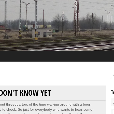
 DON'T KNOW YET
T
out threequarters of the time walking around with a beer
ce to check. So just for everybody who wants to hear some