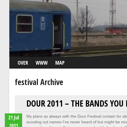
OVER
WWW
MAP
festival Archive
DOUR 2011 – THE BANDS YOU
21 Jul
My plans as always with the Dour Festival contain for ab
scouting out names I’ve never heard of but might be ni
2011