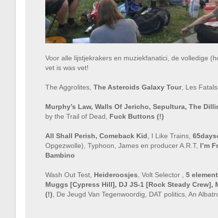
Voor alle lijstjekrakers en muziekfanatici, de volledige (
vet is was vet!
The Aggrolites,
The Asteroids Galaxy Tour
, Les Fatal
Murphy’s Law, Walls Of Jericho, Sepultura, The Dill
by the Trail of Dead,
Fuck Buttons (!)
All Shall Perish, Comeback Kid
, I Like Trains,
65days
Opgezwolle), Typhoon, James en producer A.R.T,
I’m F
Bambino
Wash Out Test,
Heideroosjes
, Volt Selector ,
5 element
Muggs [Cypress Hill], DJ JS-1 [Rock Steady Crew],
(!)
, De Jeugd Van Tegenwoordig, DAT politics, An Albatr