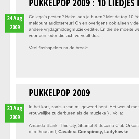
PUKKELPOP 2009 : 10 LIEDJE
24 Aug
Collega’s pesten? Hekel aan je buren? Met de top 10 You
meldpunt audioterreur! Oh en overigens ook alleen video’
2009
andere vrijdagmiddagmuziek-editie. En die de moeite wa
voor een ieder die zich verveelt dus.
Veel flashspelers na de break:
PUKKELPOP 2009
23 Aug
In het kort, zoals u van mij gewend bent. Het was al met
vrouwelijke zuiderburen als de muzieka ) . Voila:
2009
Amanda Blank, This city, Shantel & Bucoina Club Orkest
of a thousand,
Cavalera Conspiracy, Ladyhawke