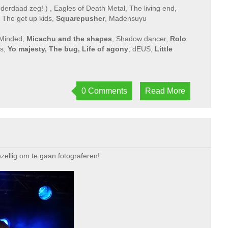
nderdaad zeg! ) , Eagles of Death Metal, The living end,
, The get up kids,
Squarepusher
, Madensuyu
 Minded,
Micachu and the shapes
, Shadow dancer,
Rolo
es,
Yo majesty, The bug, Life of agony
, dEUS,
Little
0 Comments
Read More
zellig om te gaan fotograferen!