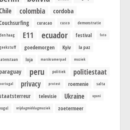
colombia
Chile
cordoba
Couchsurfing
curacao
cusco
demonstratie
ecuador
E11
festival
den haag
foto
goedemorgen
Kyiv
la paz
geekstuff
loja
latenstaan
marskramerpad
muziek
peru
politiestaat
paraguay
politiek
privacy
roemenie
portugal
protest
salta
Ukraine
staatsterreur
televisie
uyuni
zoetermeer
vogel
vrijdagmiddagmuziek