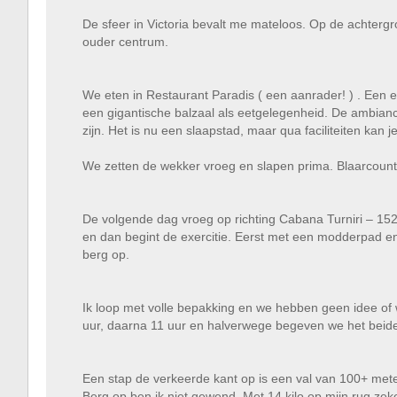
De sfeer in Victoria bevalt me mateloos. Op de achtergro
ouder centrum.
We eten in Restaurant Paradis ( een aanrader! ) . Een 
een gigantische balzaal als eetgelegenheid. De ambiance 
zijn. Het is nu een slaapstad, maar qua faciliteiten kan 
We zetten de wekker vroeg en slapen prima. Blaarcount 
De volgende dag vroeg op richting Cabana Turniri – 152
en dan begint de exercitie. Eerst met een modderpad e
berg op.
Ik loop met volle bepakking en we hebben geen idee of w
uur, daarna 11 uur en halverwege begeven we het beide
Een stap de verkeerde kant op is een val van 100+ mete
Berg op ben ik niet gewend. Met 14 kilo op mijn rug zeke