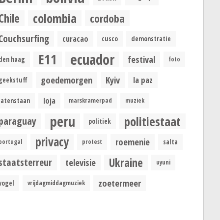
colombia
Chile
cordoba
Couchsurfing
curacao
cusco
demonstratie
ecuador
E11
festival
den haag
foto
goedemorgen
Kyiv
la paz
geekstuff
loja
latenstaan
marskramerpad
muziek
peru
politiestaat
paraguay
politiek
privacy
roemenie
portugal
protest
salta
Ukraine
staatsterreur
televisie
uyuni
zoetermeer
vogel
vrijdagmiddagmuziek