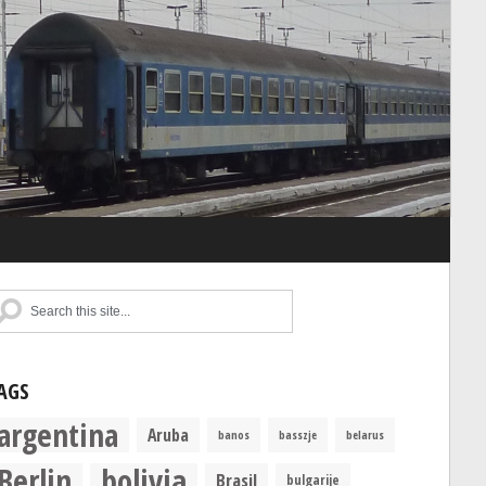
AGS
argentina
Aruba
banos
basszje
belarus
Berlin
bolivia
Brasil
bulgarije