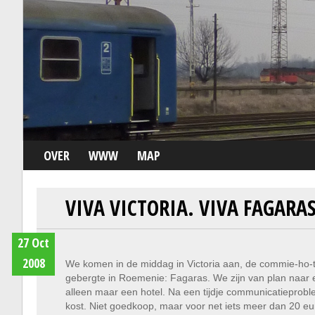
OVER
WWW
MAP
VIVA VICTORIA. VIVA FAGARA
27 Oct
2008
We komen in de middag in Victoria aan, de commie-ho-to
gebergte in Roemenie: Fagaras. We zijn van plan naar 
alleen maar een hotel. Na een tijdje communicatieproble
kost. Niet goedkoop, maar voor net iets meer dan 20 eu