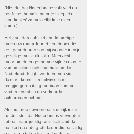
(Niet dat het Nederlandse volk veel op
heeft met homo’s, maar je sleept die
‘handtasjes’ zo makkelijk in je eigen
kamp )
Het gaat dan ook niet om de aardige
mevrouw (hoop ik) met hoofddoek die
een paar deuren van mij woonde in mijn
gezellige multiculti-flat in Meerzicht,
maar om de ongenoemde vijfde colonne
van het islamitisch imperialisme die
Nederland dreigt over te nemen via
duistere kebab- en belwinkels en
hangjongeren die geen baan kunnen
vinden omdat ze de verkeerde
achternaam hebben.
Als men nou gewoon eens eerlijk is en
ronduit stelt dat Nederland is verworden
tot een naargeestig racistisch land dat
hunkert naar de grote leider die eenzijdig
een groep tot dader heeft verklaart