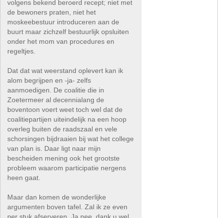
volgens bekend beroerd recept; niet met
de bewoners praten, niet het
moskeebestuur introduceren aan de
buurt maar zichzelf bestuurlijk opsluiten
onder het mom van procedures en
regeltjes.
Dat dat wat weerstand oplevert kan ik
alom begrijpen en -ja- zelfs
aanmoedigen. De coalitie die in
Zoetermeer al decennialang de
boventoon voert weet toch wel dat de
coalitiepartijen uiteindelijk na een hoop
overleg buiten de raadszaal en vele
schorsingen bijdraaien bij wat het college
van plan is. Daar ligt naar mijn
bescheiden mening ook het grootste
probleem waarom participatie nergens
heen gaat.
Maar dan komen de wonderlijke
argumenten boven tafel. Zal ik ze even
per stuk afserveren. Ja,nee, dank u wel.