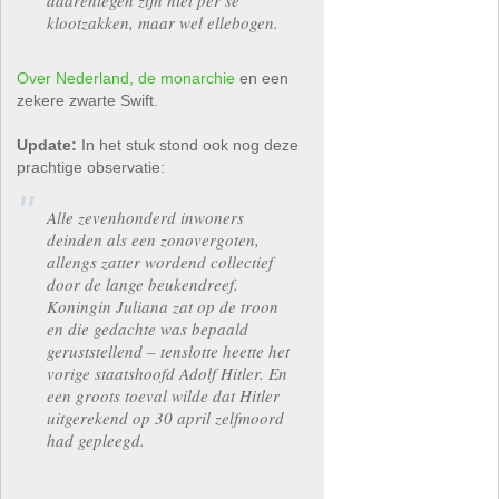
klootzakken, maar wel ellebogen.
Over Nederland, de monarchie
en een
zekere zwarte Swift.
Update:
In het stuk stond ook nog deze
prachtige observatie:
Alle zevenhonderd inwoners
deinden als een zonovergoten,
allengs zatter wordend collectief
door de lange beukendreef.
Koningin Juliana zat op de troon
en die gedachte was bepaald
geruststellend – tenslotte heette het
vorige staatshoofd Adolf Hitler. En
een groots toeval wilde dat Hitler
uitgerekend op 30 april zelfmoord
had gepleegd.