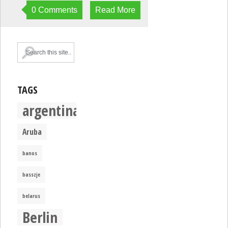
0 Comments
Read More
TAGS
argentina
Aruba
banos
basszje
belarus
Berlin