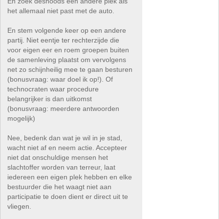
En zoek desnoods een andere plek als
het allemaal niet past met de auto.
En stem volgende keer op een andere
partij. Niet eentje ter rechterzijde die
voor eigen eer en roem groepen buiten
de samenleving plaatst om vervolgens
net zo schijnheilig mee te gaan besturen
(bonusvraag: waar doel ik op!). Of
technocraten waar procedure
belangrijker is dan uitkomst
(bonusvraag: meerdere antwoorden
mogelijk)
Nee, bedenk dan wat je wil in je stad,
wacht niet af en neem actie. Accepteer
niet dat onschuldige mensen het
slachtoffer worden van terreur, laat
iedereen een eigen plek hebben en elke
bestuurder die het waagt niet aan
participatie te doen dient er direct uit te
vliegen.