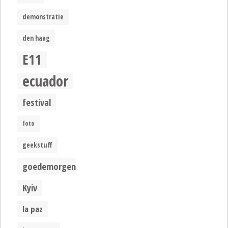
demonstratie
den haag
E11
ecuador
festival
foto
geekstuff
goedemorgen
Kyiv
la paz