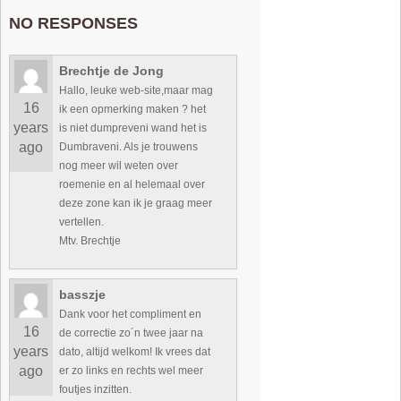
NO RESPONSES
Brechtje de Jong
Hallo, leuke web-site,maar mag
16
ik een opmerking maken ? het
years
is niet dumpreveni wand het is
ago
Dumbraveni. Als je trouwens
nog meer wil weten over
roemenie en al helemaal over
deze zone kan ik je graag meer
vertellen.
Mtv. Brechtje
basszje
Dank voor het compliment en
16
de correctie zo´n twee jaar na
years
dato, altijd welkom! Ik vrees dat
ago
er zo links en rechts wel meer
foutjes inzitten.