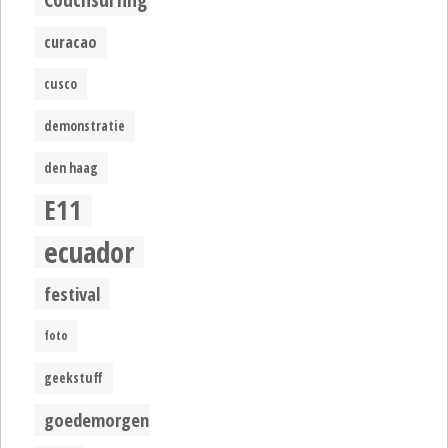
curacao
cusco
demonstratie
den haag
E11
ecuador
festival
foto
geekstuff
goedemorgen