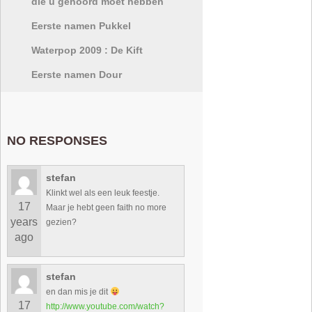
die u gehoord moet hebben
Eerste namen Pukkel
Waterpop 2009 : De Kift
Eerste namen Dour
NO RESPONSES
stefan
Klinkt wel als een leuk feestje.
17
Maar je hebt geen faith no more
years
gezien?
ago
stefan
en dan mis je dit
17
http://www.youtube.com/watch?