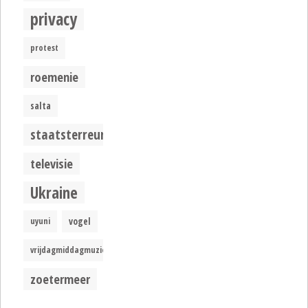
privacy
protest
roemenie
salta
staatsterreur
televisie
Ukraine
uyuni
vogel
vrijdagmiddagmuziek
zoetermeer