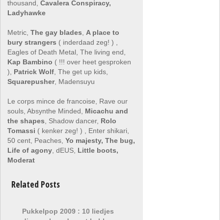
thousand,
Cavalera Conspiracy,
Ladyhawke
Metric,
The gay blades
,
A place to
bury strangers
( inderdaad zeg! ) ,
Eagles of Death Metal, The living end,
Kap Bambino
( !!! over heet gesproken
),
Patrick Wolf
, The get up kids,
Squarepusher
, Madensuyu
Le corps mince de francoise, Rave our
souls, Absynthe Minded,
Micachu and
the shapes
, Shadow dancer,
Rolo
Tomassi
( kenker zeg! ) , Enter shikari,
50 cent, Peaches,
Yo majesty, The bug,
Life of agony
, dEUS,
Little boots,
Moderat
Related Posts
Pukkelpop 2009 : 10 liedjes