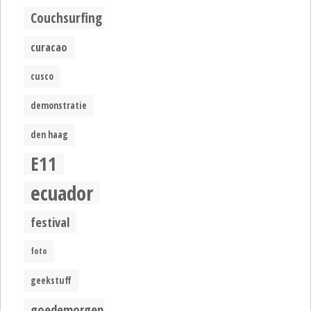
Couchsurfing
curacao
cusco
demonstratie
den haag
E11
ecuador
festival
foto
geekstuff
goedemorgen