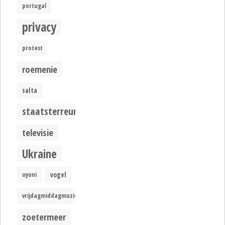
portugal
privacy
protest
roemenie
salta
staatsterreur
televisie
Ukraine
uyuni
vogel
vrijdagmiddagmuziek
zoetermeer