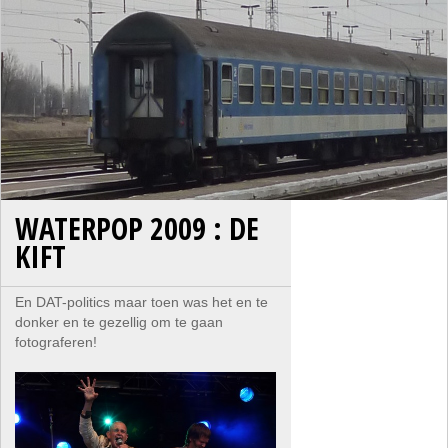
WATERPOP 2009 : DE
KIFT
En DAT-politics maar toen was het en te
donker en te gezellig om te gaan
fotograferen!