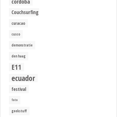
cordoba
Couchsurfing
curacao
cusco
demonstratie
den haag
E11
ecuador
festival
foto
geekstuff