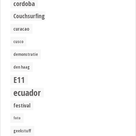
cordoba
Couchsurfing
curacao
cusco
demonstratie
den haag
E11
ecuador
festival
foto
geekstuff