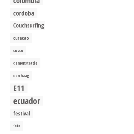
colombia
cordoba
Couchsurfing
curacao
cusco
demonstratie
den haag
E11
ecuador
festival
foto