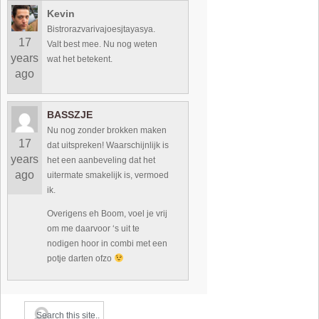
Kevin
Bistrorazvarivajoesjtayasya.
17
Valt best mee. Nu nog weten
years
wat het betekent.
ago
BASSZJE
Nu nog zonder brokken maken
17
dat uitspreken! Waarschijnlijk is
years
het een aanbeveling dat het
ago
uitermate smakelijk is, vermoed
ik.
Overigens eh Boom, voel je vrij
om me daarvoor ‘s uit te
nodigen hoor in combi met een
potje darten ofzo