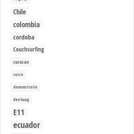
Chile
colombia
cordoba
Couchsurfing
curacao
cusco
demonstratie
den haag
E11
ecuador