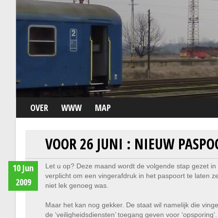
OVER
WWW
MAP
VOOR 26 JUNI : NIEUW PASPO
10 Jun
Let u op? Deze maand wordt de volgende stap gezet in Ne
verplicht om een vingerafdruk in het paspoort te laten z
2009
niet lek genoeg was.
Maar het kan nog gekker. De staat wil namelijk die ving
de ‘veiligheidsdiensten’ toegang geven voor ‘opsporing’