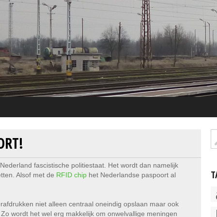
ORT!
derland fascistische politiestaat. Het wordt dan namelijk
T
etten. Alsof met de
RFID chip
het Nederlandse paspoort al
erafdrukken niet alleen centraal oneindig opslaan maar ook
. Zo wordt het wel erg makkelijk om onwelvallige meningen