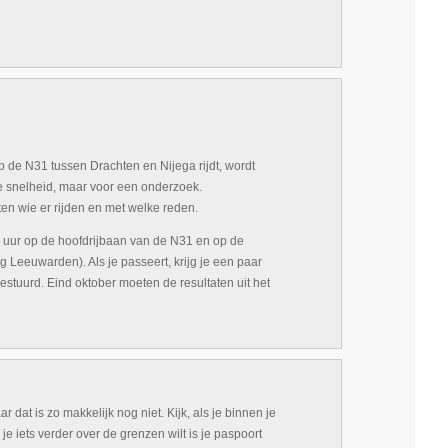
 de N31 tussen Drachten en Nijega rijdt, wordt
 je snelheid, maar voor een onderzoek.
ten wie er rijden en met welke reden.
:00 uur op de hoofdrijbaan van de N31 en op de
g Leeuwarden). Als je passeert, krijg je een paar
estuurd. Eind oktober moeten de resultaten uit het
dat is zo makkelijk nog niet. Kijk, als je binnen je
 je iets verder over de grenzen wilt is je paspoort