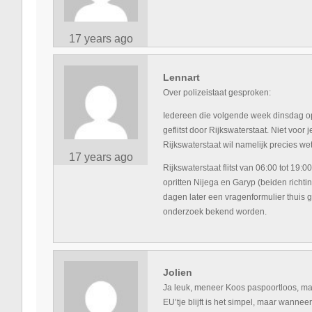
17 years ago
Lennart
Over polizeistaat gesproken:
Iedereen die volgende week dinsdag op
geflitst door Rijkswaterstaat. Niet voor
Rijkswaterstaat wil namelijk precies we
17 years ago
Rijkswaterstaat flitst van 06:00 tot 19
opritten Nijega en Garyp (beiden richtin
dagen later een vragenformulier thuis g
onderzoek bekend worden.
Jolien
Ja leuk, meneer Koos paspoortloos, maar 
EU’tje blijft is het simpel, maar wanneer