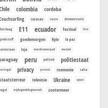
colombia
Chile
cordoba
Couchsurfing
curacao
cusco
demonstratie
ecuador
E11
festival
den haag
foto
goedemorgen
Kyiv
la paz
geekstuff
loja
latenstaan
marskramerpad
muziek
peru
politiestaat
paraguay
politiek
privacy
roemenie
portugal
protest
salta
Ukraine
staatsterreur
televisie
uyuni
zoetermeer
vogel
vrijdagmiddagmuziek