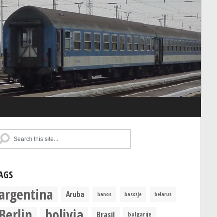
AGS
argentina
Aruba
banos
basszje
belarus
Berlin
bolivia
Brasil
bulgarije