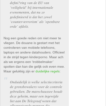
defini?ring van de EU van
‘veiligheid’ bij internationale
evenementen, dat nu zo
gedefinieerd is dat het zowel
‘counter-terrorism’ als ‘openbare
orde’ afdekt.
Nog een goede reden om niet meer te
vliegen. De douane is gestart met het
controleren van mobiele telefoons,
laptops en andere datahouders. Officieel
in de strijd tegen kinderporno. Maar ach
als we ergens een ‘trobbelmaker’
spotten dan kan die gelijk ook even mee.
Maar gelukkig zijn er
duidelijke regels
:
Onduidelijk is welke selectiecriteria
de grensbewakers voor de controle
gebruiken. De marechaussee houdt
deze geheim, maar een ingewijde
liet aan De Telegraaf weten dat
alleenreizende mannen die