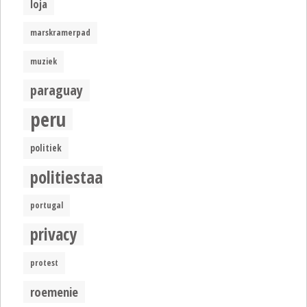
loja
marskramerpad
muziek
paraguay
peru
politiek
politiestaat
portugal
privacy
protest
roemenie