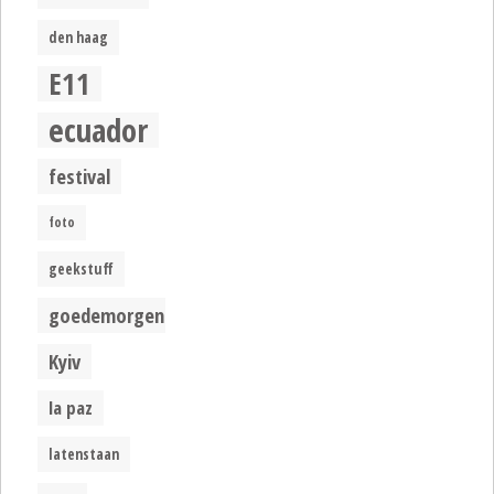
den haag
E11
ecuador
festival
foto
geekstuff
goedemorgen
Kyiv
la paz
latenstaan