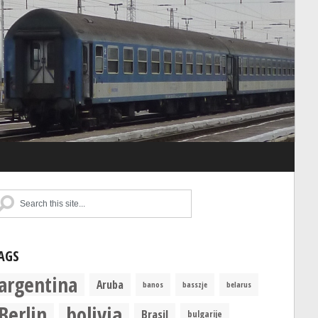
AGS
argentina
Aruba
banos
basszje
belarus
Berlin
bolivia
Brasil
bulgarije