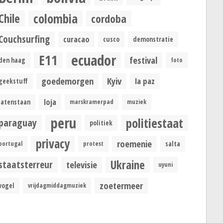
colombia
Chile
cordoba
Couchsurfing
curacao
cusco
demonstratie
ecuador
E11
festival
den haag
foto
goedemorgen
Kyiv
la paz
geekstuff
loja
latenstaan
marskramerpad
muziek
peru
politiestaat
paraguay
politiek
privacy
roemenie
portugal
protest
salta
Ukraine
staatsterreur
televisie
uyuni
zoetermeer
vogel
vrijdagmiddagmuziek