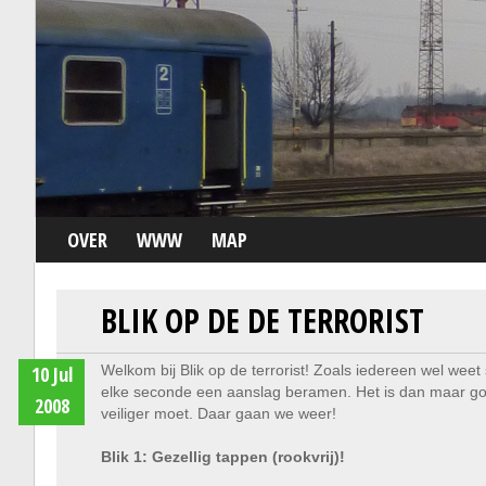
OVER
WWW
MAP
BLIK OP DE DE TERRORIST
10 Jul
Welkom bij Blik op de terrorist! Zoals iedereen wel weet 
elke seconde een aanslag beramen. Het is dan maar goe
2008
veiliger moet. Daar gaan we weer!
Blik 1: Gezellig tappen (rookvrij)!