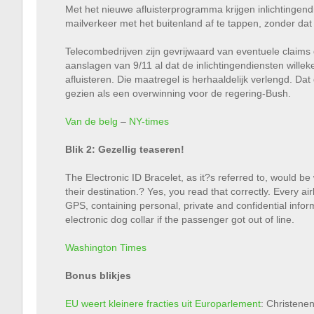
Met het nieuwe afluisterprogramma krijgen inlichtinge
mailverkeer met het buitenland af te tappen, zonder dat
Telecombedrijven zijn gevrijwaard van eventuele claims
aanslagen van 9/11 al dat de inlichtingendiensten will
afluisteren. Die maatregel is herhaaldelijk verlengd. Dat
gezien als een overwinning voor de regering-Bush.
Van de belg
–
NY-times
Blik 2: Gezellig teaseren!
The Electronic ID Bracelet, as it?s referred to, would be 
their destination.? Yes, you read that correctly. Every
GPS, containing personal, private and confidential inf
electronic dog collar if the passenger got out of line.
Washington Times
Bonus blikjes
EU weert kleinere fracties uit Europarlement
: Christene