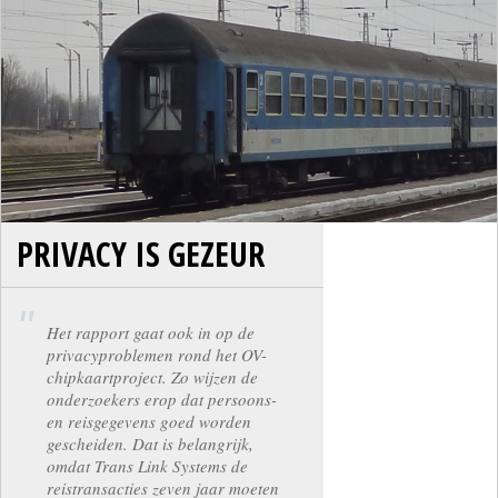
PRIVACY IS GEZEUR
Het rapport gaat ook in op de
privacyproblemen rond het OV-
chipkaartproject. Zo wijzen de
onderzoekers erop dat persoons-
en reisgegevens goed worden
gescheiden. Dat is belangrijk,
omdat Trans Link Systems de
reistransacties zeven jaar moeten