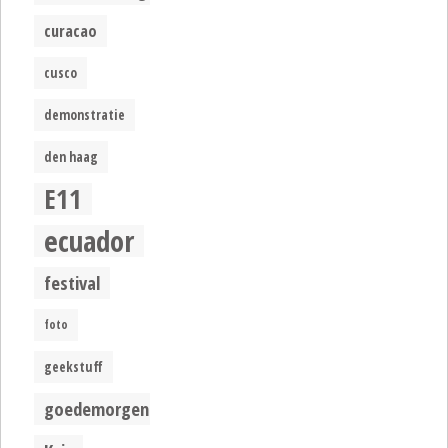
curacao
cusco
demonstratie
den haag
E11
ecuador
festival
foto
geekstuff
goedemorgen