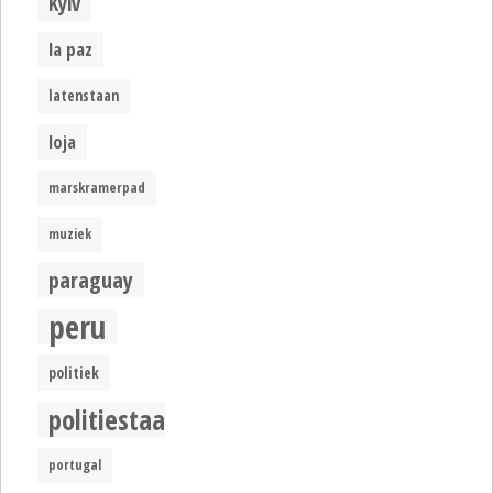
Kyiv
la paz
latenstaan
loja
marskramerpad
muziek
paraguay
peru
politiek
politiestaat
portugal