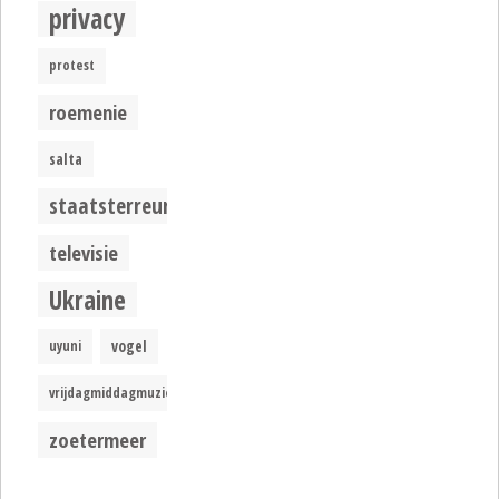
privacy
protest
roemenie
salta
staatsterreur
televisie
Ukraine
uyuni
vogel
vrijdagmiddagmuziek
zoetermeer