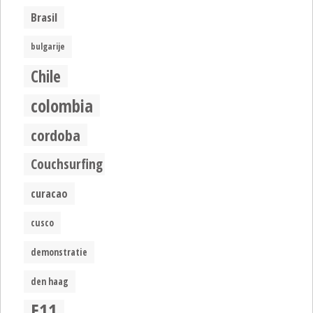
Brasil
bulgarije
Chile
colombia
cordoba
Couchsurfing
curacao
cusco
demonstratie
den haag
E11