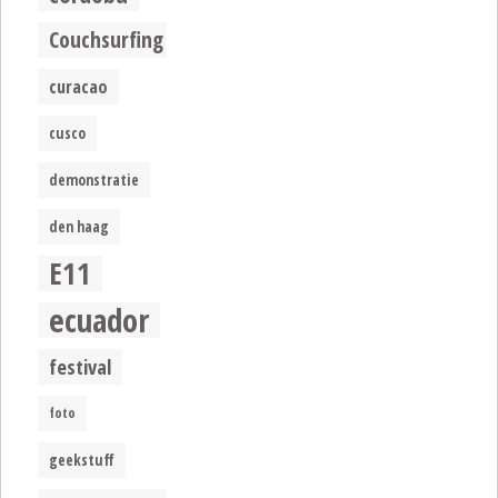
Couchsurfing
curacao
cusco
demonstratie
den haag
E11
ecuador
festival
foto
geekstuff