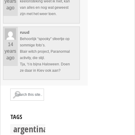
years
keelonsteking weet ik niet, kan
ago
van alles en nog wat geweest
zijn met het weer toen.
ruud
Behoorlijk “spooky” sfeertje op
14
sommige foto’s.
years
Blair witch project, Paranormal
ago
activity, die stijl.
Tja, ‘t is bijna Haloween. Doen
ze daar in Kiev ook aan?
TAGS
argentina