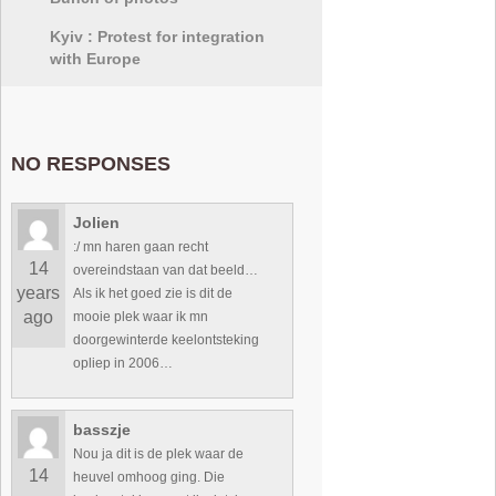
Kyiv : Protest for integration
with Europe
NO RESPONSES
Jolien
:/ mn haren gaan recht
14
overeindstaan van dat beeld…
years
Als ik het goed zie is dit de
ago
mooie plek waar ik mn
doorgewinterde keelontsteking
opliep in 2006…
basszje
Nou ja dit is de plek waar de
14
heuvel omhoog ging. Die