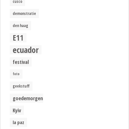
cusco
demonstratie
den haag
E11
ecuador
festival
foto
geekstuff
goedemorgen
Kyiv
la paz