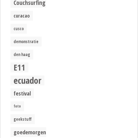
Couchsurfing
curacao
cusco
demonstratie
den haag
E11
ecuador
festival
foto
geekstuff
goedemorgen