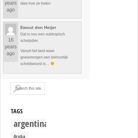
years
idee hoe ze heten
ago
Ewout den Heijer
Dat is nou een subtropisch
16
schelpdier.
years
Vanuit het land waar
ago
goeiemorgen een behoorlijk
scheldwoord is…
TAGS
argentina
Aruba