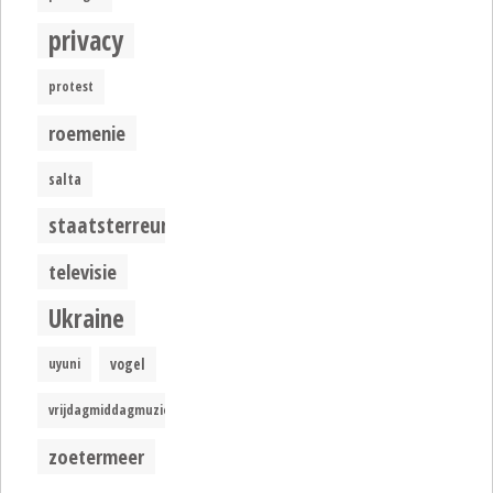
privacy
protest
roemenie
salta
staatsterreur
televisie
Ukraine
uyuni
vogel
vrijdagmiddagmuziek
zoetermeer