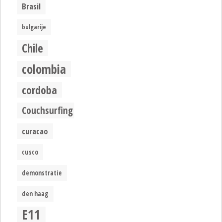
Brasil
bulgarije
Chile
colombia
cordoba
Couchsurfing
curacao
cusco
demonstratie
den haag
E11