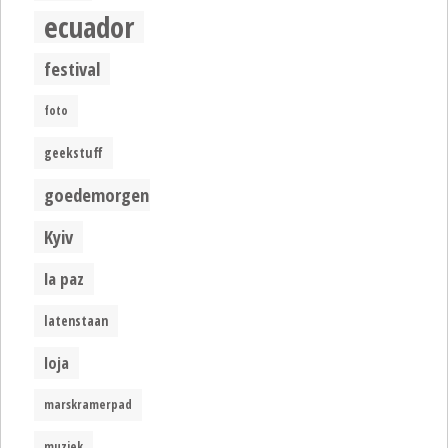
ecuador
festival
foto
geekstuff
goedemorgen
Kyiv
la paz
latenstaan
loja
marskramerpad
muziek