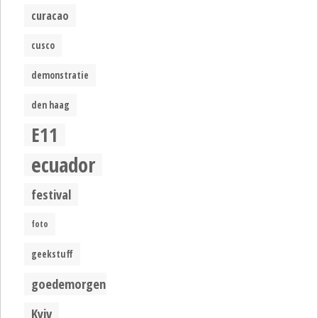
curacao
cusco
demonstratie
den haag
E11
ecuador
festival
foto
geekstuff
goedemorgen
Kyiv