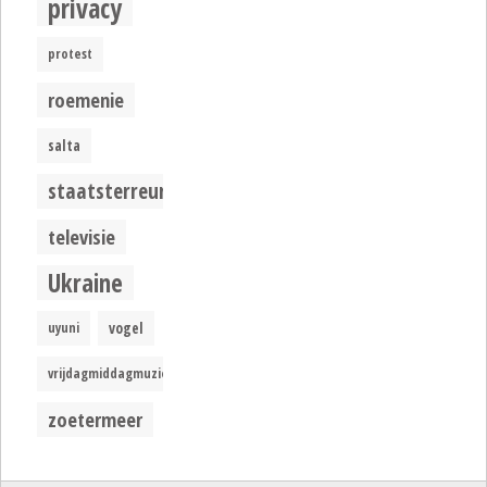
privacy
protest
roemenie
salta
staatsterreur
televisie
Ukraine
uyuni
vogel
vrijdagmiddagmuziek
zoetermeer