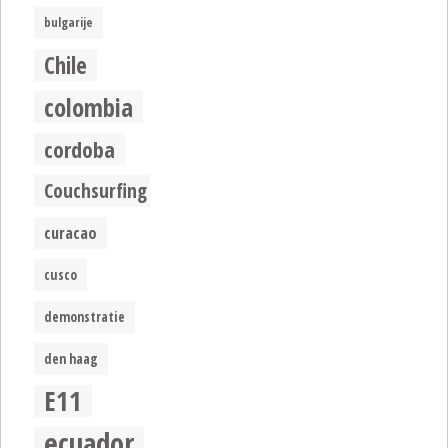
bulgarije
Chile
colombia
cordoba
Couchsurfing
curacao
cusco
demonstratie
den haag
E11
ecuador