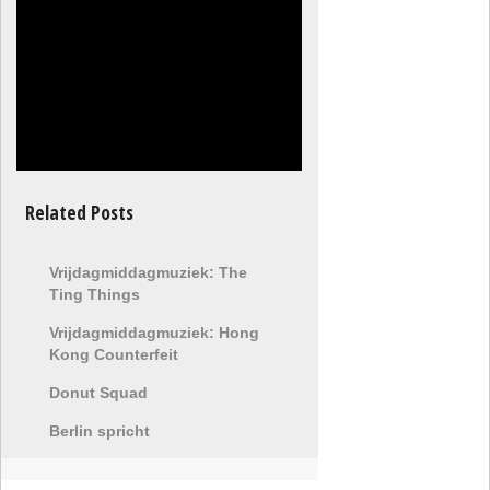
Related Posts
Vrijdagmiddagmuziek: The
Ting Things
Vrijdagmiddagmuziek: Hong
Kong Counterfeit
Donut Squad
Berlin spricht