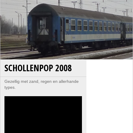
SCHOLLENPOP 2008
Gezellig met zand, regen en allerhande
types.