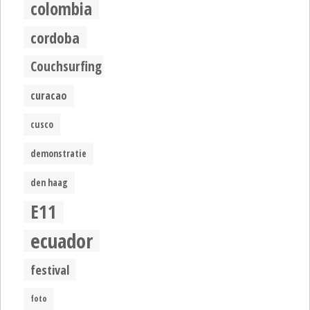
colombia
cordoba
Couchsurfing
curacao
cusco
demonstratie
den haag
E11
ecuador
festival
foto