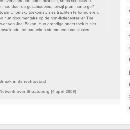
en overvloed aan soms hilarisch, soms schokkend
mee door de geschiedenis, terwijl prominente ge?
Noam Chomsky toekomstvisies trachten te formuleren.
n hun documentaire op de non-fictiebestseller The
Power van Joel Bakan. Hun grondige onderzoek is niet
ot opvallende, tot nadenken stemmende conclusies.
Snaak in de rechtsstaat
Netwerk over Straatsburg (4 april 2009)