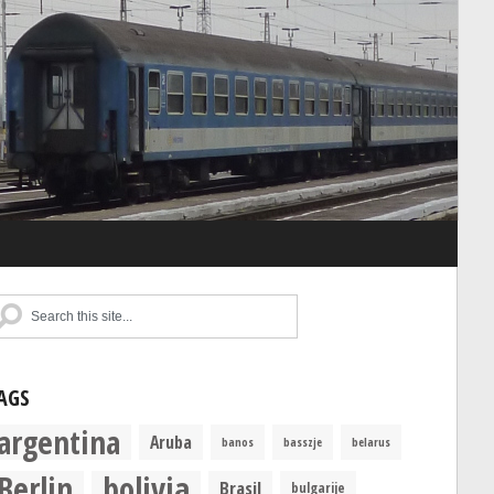
AGS
argentina
Aruba
banos
basszje
belarus
Berlin
bolivia
Brasil
bulgarije