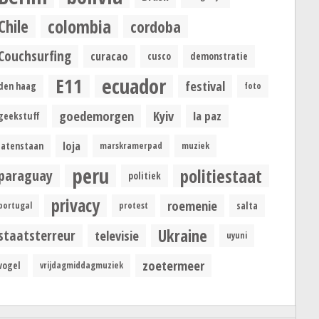
colombia
Chile
cordoba
Couchsurfing
curacao
cusco
demonstratie
ecuador
E11
festival
den haag
foto
goedemorgen
Kyiv
la paz
geekstuff
loja
latenstaan
marskramerpad
muziek
peru
politiestaat
paraguay
politiek
privacy
roemenie
portugal
protest
salta
Ukraine
staatsterreur
televisie
uyuni
zoetermeer
vogel
vrijdagmiddagmuziek