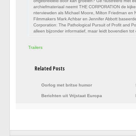
ongebreideld door kan groeien? Ge?llustreerd met e
archiefmateriaal neemt THE CORPORATION de kijker 
nterviewden als Michael Moore, Milton Friedman en 
Filmmakers Mark Achbar en Jennifer Abbott baseerde
Corporation: The Pathological Pursuit of Profit and 
alleen bijzonder informatief, maar leidt bovendien t
Trailers
Related Posts
Oorlog met britse humor
Berichten uit Vrijstaat Europa