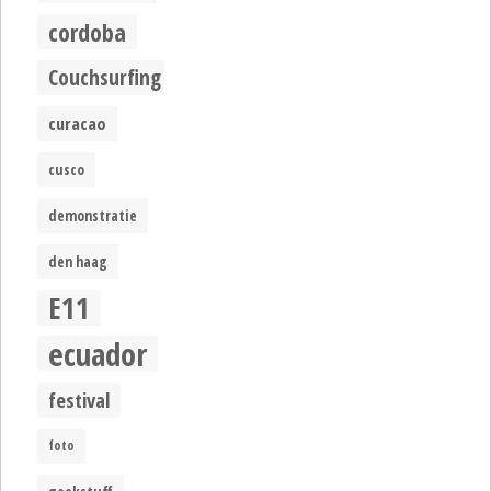
cordoba
Couchsurfing
curacao
cusco
demonstratie
den haag
E11
ecuador
festival
foto