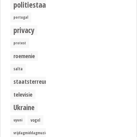
politiestaat
portugal
privacy
protest
roemenie
salta
staatsterreur
televisie
Ukraine
uyuni
vogel
vrijdagmiddagmuziek