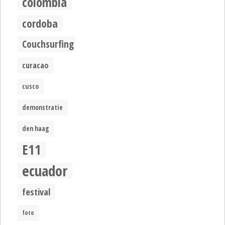
colombia
cordoba
Couchsurfing
curacao
cusco
demonstratie
den haag
E11
ecuador
festival
foto