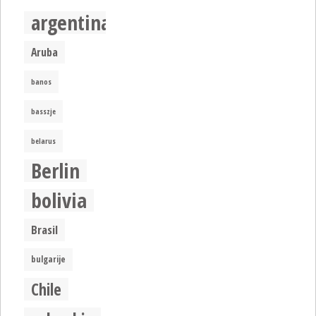
argentina
Aruba
banos
basszje
belarus
Berlin
bolivia
Brasil
bulgarije
Chile