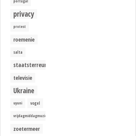
portugal
privacy
protest
roemenie
salta
staatsterreur
televisie
Ukraine
uyuni
vogel
vrijdagmiddagmuziek
zoetermeer