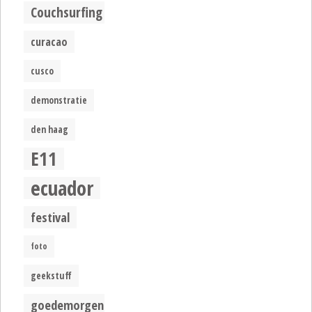
Couchsurfing
curacao
cusco
demonstratie
den haag
E11
ecuador
festival
foto
geekstuff
goedemorgen