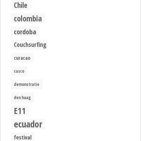
Chile
colombia
cordoba
Couchsurfing
curacao
cusco
demonstratie
den haag
E11
ecuador
festival