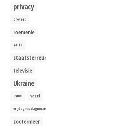
privacy
protest
roemenie
salta
staatsterreur
televisie
Ukraine
uyuni
vogel
vrijdagmiddagmuziek
zoetermeer