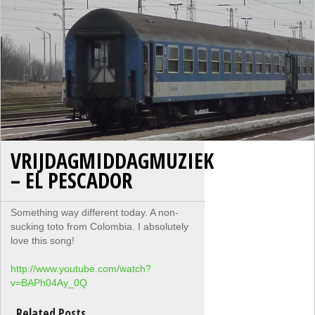
VRIJDAGMIDDAGMUZIEK
– EL PESCADOR
Something way different today. A non-
sucking toto from Colombia. I absolutely
love this song!
http://www.youtube.com/watch?
v=BAPh04Ay_0Q
Related Posts