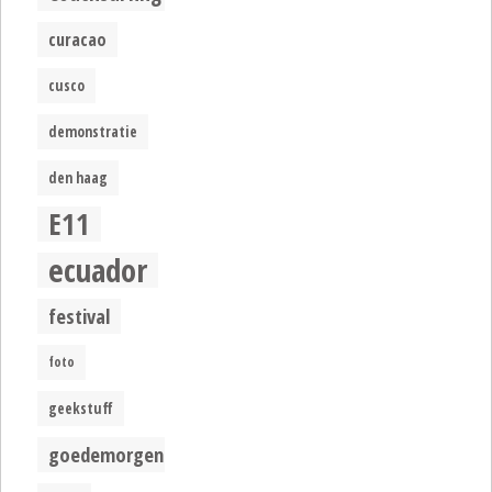
curacao
cusco
demonstratie
den haag
E11
ecuador
festival
foto
geekstuff
goedemorgen