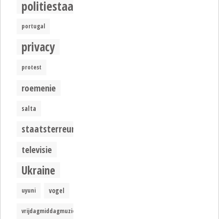
politiestaat
portugal
privacy
protest
roemenie
salta
staatsterreur
televisie
Ukraine
uyuni
vogel
vrijdagmiddagmuziek