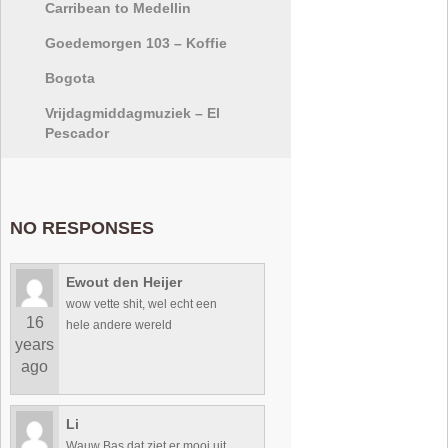
Carribean to Medellin
Goedemorgen 103 – Koffie
Bogota
Vrijdagmiddagmuziek – El
Pescador
NO RESPONSES
Ewout den Heijer
wow vette shit, wel echt een
16
hele andere wereld
years
ago
Li
Wauw Bas dat ziet er mooi uit