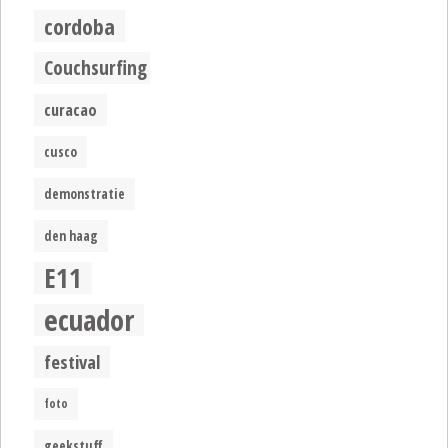
cordoba
Couchsurfing
curacao
cusco
demonstratie
den haag
E11
ecuador
festival
foto
geekstuff