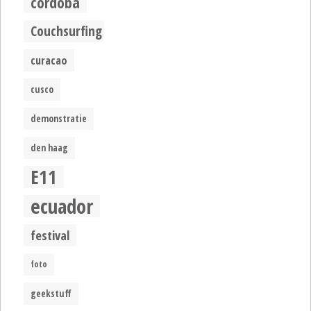
cordoba
Couchsurfing
curacao
cusco
demonstratie
den haag
E11
ecuador
festival
foto
geekstuff