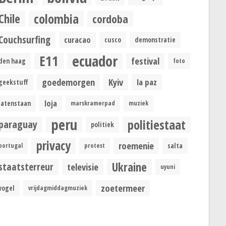
colombia
Chile
cordoba
Couchsurfing
curacao
cusco
demonstratie
ecuador
E11
festival
den haag
foto
goedemorgen
Kyiv
la paz
geekstuff
loja
latenstaan
marskramerpad
muziek
peru
politiestaat
paraguay
politiek
privacy
roemenie
portugal
protest
salta
Ukraine
staatsterreur
televisie
uyuni
zoetermeer
vogel
vrijdagmiddagmuziek