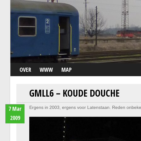
OVER
WWW
MAP
GMLL6 – KOUDE DOUCHE
7 Mar
Ergens in 2003, ergens voor Latenstaan. Reden onbek
2009