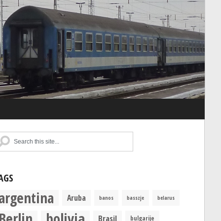
AGS
argentina
Aruba
banos
basszje
belarus
Berlin
bolivia
Brasil
bulgarije