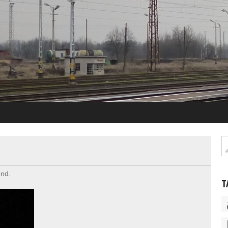
end.
T