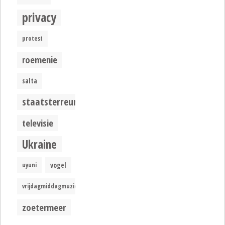
privacy
protest
roemenie
salta
staatsterreur
televisie
Ukraine
uyuni
vogel
vrijdagmiddagmuziek
zoetermeer