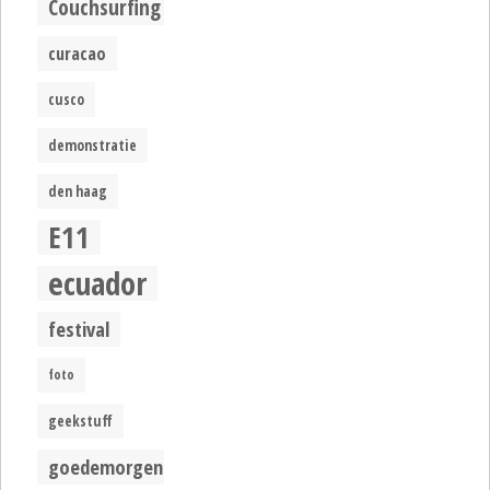
Couchsurfing
curacao
cusco
demonstratie
den haag
E11
ecuador
festival
foto
geekstuff
goedemorgen