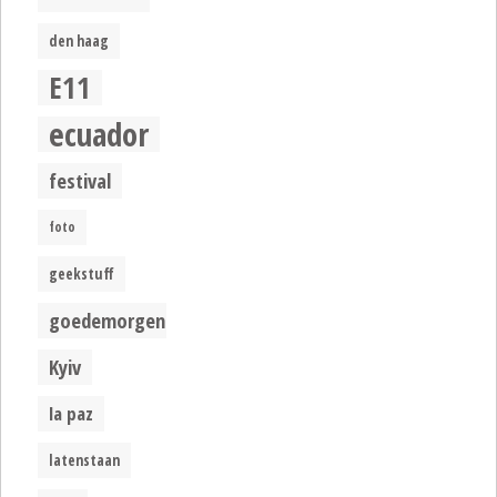
den haag
E11
ecuador
festival
foto
geekstuff
goedemorgen
Kyiv
la paz
latenstaan