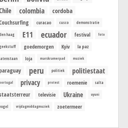
colombia
Chile
cordoba
Couchsurfing
curacao
cusco
demonstratie
ecuador
E11
festival
den haag
foto
goedemorgen
Kyiv
la paz
geekstuff
loja
latenstaan
marskramerpad
muziek
peru
politiestaat
paraguay
politiek
privacy
roemenie
portugal
protest
salta
Ukraine
staatsterreur
televisie
uyuni
zoetermeer
vogel
vrijdagmiddagmuziek