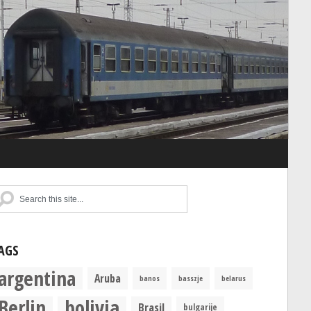
AGS
argentina
Aruba
banos
basszje
belarus
Berlin
bolivia
Brasil
bulgarije