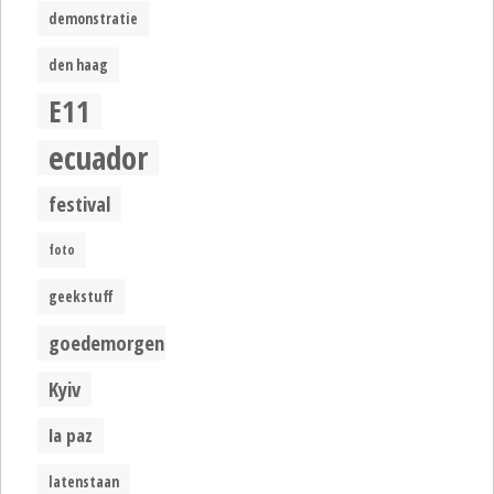
demonstratie
den haag
E11
ecuador
festival
foto
geekstuff
goedemorgen
Kyiv
la paz
latenstaan