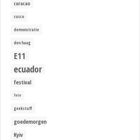
curacao
cusco
demonstratie
den haag
E11
ecuador
festival
foto
geekstuff
goedemorgen
Kyiv