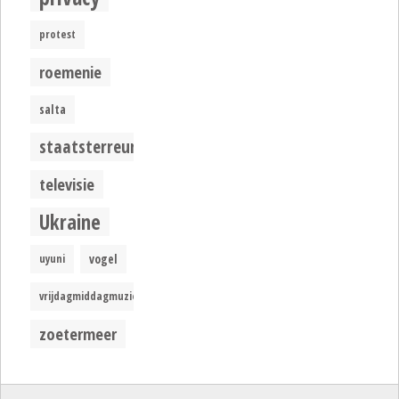
protest
roemenie
salta
staatsterreur
televisie
Ukraine
uyuni
vogel
vrijdagmiddagmuziek
zoetermeer