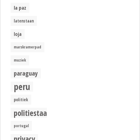
la paz
latenstaan
loja
marskramerpad
muziek
paraguay
peru
politiek
politiestaat
portugal
privacy