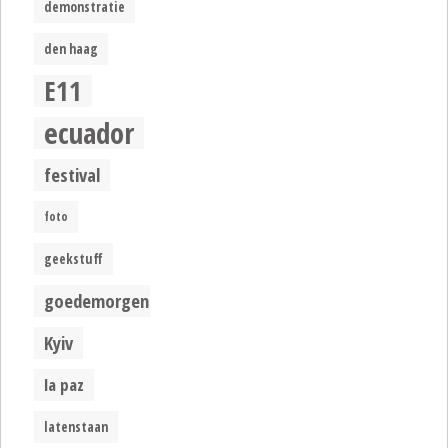
demonstratie
den haag
E11
ecuador
festival
foto
geekstuff
goedemorgen
Kyiv
la paz
latenstaan