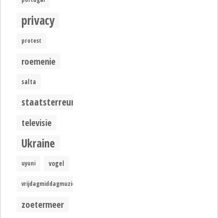
privacy
protest
roemenie
salta
staatsterreur
televisie
Ukraine
uyuni
vogel
vrijdagmiddagmuziek
zoetermeer