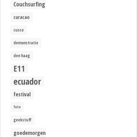
Couchsurfing
curacao
cusco
demonstratie
den haag
E11
ecuador
festival
foto
geekstuff
goedemorgen