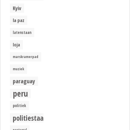
Kyiv
la paz
latenstaan
loja
marskramerpad
muziek
paraguay
peru
politiek
politiestaat
portugal