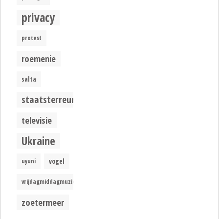
privacy
protest
roemenie
salta
staatsterreur
televisie
Ukraine
uyuni
vogel
vrijdagmiddagmuziek
zoetermeer