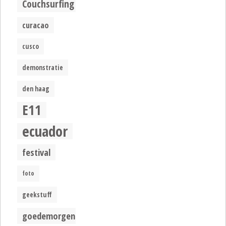
Couchsurfing
curacao
cusco
demonstratie
den haag
E11
ecuador
festival
foto
geekstuff
goedemorgen