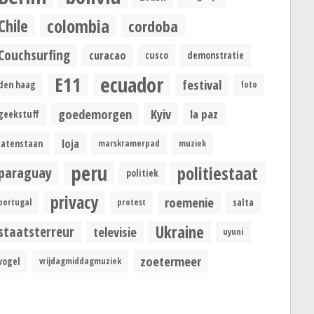
colombia
Chile
cordoba
Couchsurfing
curacao
cusco
demonstratie
ecuador
E11
festival
den haag
foto
goedemorgen
Kyiv
la paz
geekstuff
loja
latenstaan
marskramerpad
muziek
peru
politiestaat
paraguay
politiek
privacy
roemenie
portugal
protest
salta
Ukraine
staatsterreur
televisie
uyuni
zoetermeer
vogel
vrijdagmiddagmuziek