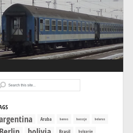
AGS
argentina
Aruba
banos
basszje
belarus
Berlin
bolivia
Brasil
bulgarije