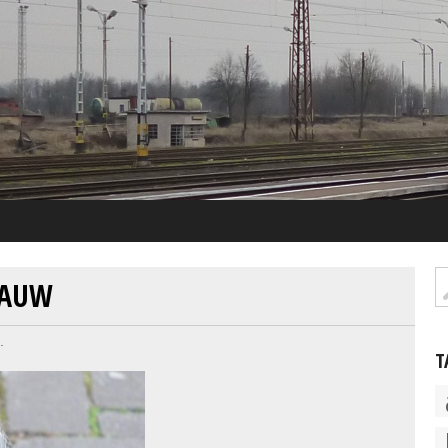
KAUW
.
T