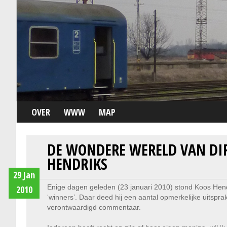
OVER
WWW
MAP
DE WONDERE WERELD VAN D
HENDRIKS
29 Jan
Enige dagen geleden (23 januari 2010) stond Koos Hendr
2010
‘winners’. Daar deed hij een aantal opmerkelijke uitspr
verontwaardigd commentaar.