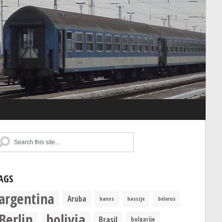
AGS
argentina
Aruba
banos
basszje
belarus
Berlin
bolivia
Brasil
bulgarije