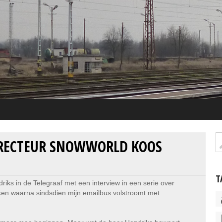
IRECTEUR SNOWWORLD KOOS
T
iks in de Telegraaf met een interview in een serie over
aken waarna sindsdien mijn emailbus volstroomt met