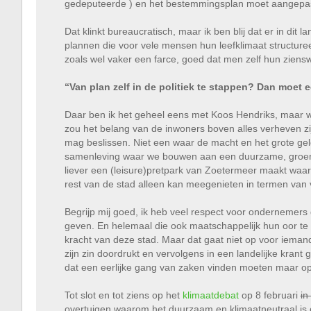
gedeputeerde ) en het bestemmingsplan moet aangepa
Dat klinkt bureaucratisch, maar ik ben blij dat er in di
plannen die voor vele mensen hun leefklimaat structur
zoals wel vaker een farce, goed dat men zelf hun ziensw
“Van plan zelf in de politiek te stappen? Dan moet 
Daar ben ik het geheel eens met Koos Hendriks, maar we 
zou het belang van de inwoners boven alles verheven 
mag beslissen. Niet een waar de macht en het grote gel
samenleving waar we bouwen aan een duurzame, groene 
liever een (leisure)pretpark van Zoetermeer maakt waar
rest van de stad alleen kan meegenieten in termen van
Begrijp mij goed, ik heb veel respect voor ondernemer
geven. En helemaal die ook maatschappelijk hun oor te
kracht van deze stad. Maar dat gaat niet op voor ieman
zijn zin doordrukt en vervolgens in een landelijke krant 
dat een eerlijke gang van zaken vinden moeten maar o
Tot slot en tot ziens op het
klimaatdebat
op 8 februari
in
overtuigen waarom het duurzaam en klimaatneutraal is 