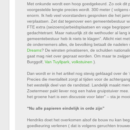
Met onkunde wordt een hoop goedgekeurd. Zo ook dit pl
voorgestelde lengte precies wordt. 300 meter ( volgens 
enorm. Ik heb veel voorstanders gesproken die het ja
verplaatsen. Zet dat tegenover een gemeentebestuur w
FTE extra (seizoens)arbeidsplaatsen en vage begrippen a
gedachtetrant. Maar natuurlijk zit de wethouder al lang i
gemeentebestuur heb ik niets te klagen”. Allicht niet me
de ondernemers alles, de bevolking betaalt de nadelen 
Dreams
? De winsten privatiseren, de schulden nationalise
gaat mag niet over gepraat worden. Om maar te zwijgen
Burggolf,
Van Tuyllpark
,
volkstuinen
).
Dan wordt er in het artikel nog stevig geklaagd over de ‘
Precies die mentaliteit zorgt al tijden voor de achterga
het westelijk deel van de randstad. Landelijk maakt me
Zoetermeer pakt liever nog een halve gruipstuiver me
het groene hart is een discussie voor later” – sta je mo
“Nu alle papieren eindelijk in orde zijn”
Hendriks doet het overkomen alsof de bouw nu kan begin
goedkeuring verlenen ( dat is volgens geruchten trouw