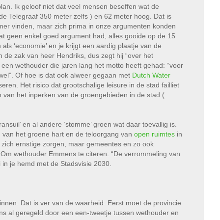
an. Ik geloof niet dat veel mensen beseffen wat de
de Telegraaf 350 meter zelfs ) en 62 meter hoog. Dat is
mmer vinden, maar zich prima in onze argumenten konden
at geen enkel goed argument had, alles gooide op de 15
ls ‘economie’ en je krijgt een aardig plaatje van de
n de zak van heer Hendriks, dus zegt hij “over het
t een wethouder die jaren lang het motto heeft gehad: “voor
wel”. Of hoe is dat ook alweer gegaan met
Dutch Water
ren. Het risico dat grootschalige leisure in de stad failliet
 van het inperken van de groengebieden in de stad (
ransuil’ en al andere ’stomme’ groen wat daar toevallig is.
ng van het groene hart en de teloorgang van
open ruimtes
in
n zich ernstige zorgen, maar gemeentes en zo ook
e. Om wethouder Emmens te citeren: “De verrommeling van
oi in je hemd met de Stadsvisie 2030.
nen. Dat is ver van de waarheid. Eerst moet de provincie
ens al geregeld door een een-tweetje tussen wethouder en