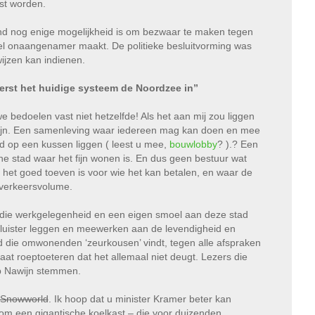
st worden.
t land nog enige mogelijkheid is om bezwaar te maken tegen
eel onaangenamer maakt. De politieke besluitvorming was
ijzen kan indienen.
eerst het huidige systeem de Noordzee in”
bedoelen vast niet hetzelfde! Als het aan mij zou liggen
zijn. Een samenleving waar iedereen mag kan doen en mee
d op een kussen liggen ( leest u mee,
bouwlobby
? ).? Een
stad waar het fijn wonen is. En dus geen bestuur wat
 het goed toeven is voor wie het kan betalen, en waar de
 verkeersvolume.
s die werkgelegenheid en een eigen smoel aan deze stad
 luister leggen en meewerken aan de levendigheid en
d die omwonenden ‘zeurkousen’ vindt, tegen alle afspraken
gaat roeptoeteren dat het allemaal niet deugt. Lezers die
p Nawijn stemmen.
 Snowworld
. Ik hoop dat u minister Kramer beter kan
om een gigantische koelkast – die voor duizenden