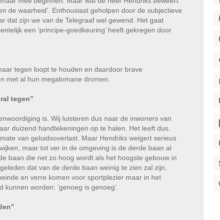
 ik maar mee beginnen. Maar wat de heer Hendriks beweert
ijden de waarheid’. Enthousiast geholpen door de subjectieve
aar dat zijn we van de Telegraaf wel gewend. Het gaat
entelijk een ‘principe-goedkeuring’ heeft gekregen door
s maar tegen loopt te houden en daardoor brave
nen met al hun megalomane dromen.
eral tegen”
enwoordiging is. Wij luisteren dus naar de inwoners van
ar duizend handtekeningen op te halen. Het leeft dus.
mate van geluidsoverlast. Maar Hendriks weigert serieus
ijken, maar tot ver in de omgeving is de derde baan al
rde baan die net zo hoog wordt als het hoogste gebouw in
geleden dat van de derde baan weinig te zien zal zijn,
heinde en verre komen voor sportplezier maar in het
d kunnen worden: ‘genoeg is genoeg’.
den”