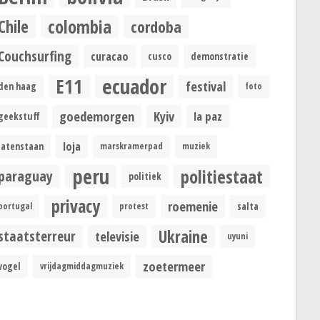
colombia
Chile
cordoba
Couchsurfing
curacao
cusco
demonstratie
ecuador
E11
festival
den haag
foto
goedemorgen
Kyiv
la paz
geekstuff
loja
latenstaan
marskramerpad
muziek
peru
politiestaat
paraguay
politiek
privacy
roemenie
portugal
protest
salta
Ukraine
staatsterreur
televisie
uyuni
zoetermeer
vogel
vrijdagmiddagmuziek