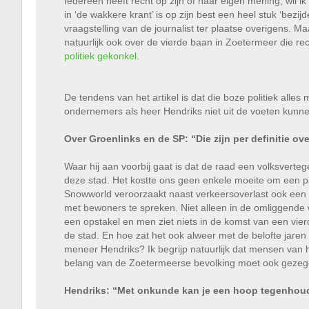
Iedereen heeft recht op zijn of haar eigen mening, wil
in ‘de wakkere krant’ is op zijn best een heel stuk ‘bez
vraagstelling van de journalist ter plaatse overigens. M
natuurlijk ook over de vierde baan in Zoetermeer die rec
politiek gekonkel
.
De tendens van het artikel is dat die boze politiek alle
ondernemers als heer Hendriks niet uit de voeten kun
Over Groenlinks en de SP: “Die zijn per definitie ov
Waar hij aan voorbij gaat is dat de raad een volksverteg
deze stad. Het kostte ons geen enkele moeite om een pa
Snowworld veroorzaakt naast verkeersoverlast ook een 
met bewoners te spreken. Niet alleen in de omliggende w
een opstakel en men ziet niets in de komst van een vie
de stad. En hoe zat het ook alweer met de belofte jaren 
meneer Hendriks? Ik begrijp natuurlijk dat mensen van 
belang van de Zoetermeerse bevolking moet ook gezeg
Hendriks: “Met onkunde kan je een hoop tegenhou