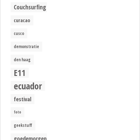
Couchsurfing
curacao
cusco
demonstratie
den haag
E11
ecuador
festival
foto
geekstuff
goedemorgen