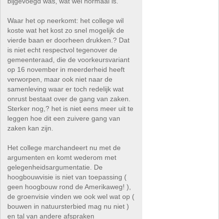
bijgevoegd was, wat wel normaal is.
Waar het op neerkomt: het college wil
koste wat het kost zo snel mogelijk de
vierde baan er doorheen drukken.? Dat
is niet echt respectvol tegenover de
gemeenteraad, die de voorkeursvariant
op 16 november in meerderheid heeft
verworpen, maar ook niet naar de
samenleving waar er toch redelijk wat
onrust bestaat over de gang van zaken.
Sterker nog,? het is niet eens meer uit te
leggen hoe dit een zuivere gang van
zaken kan zijn.
Het college marchandeert nu met de
argumenten en komt wederom met
gelegenheidsargumentatie. De
hoogbouwvisie is niet van toepassing (
geen hoogbouw rond de Amerikaweg! ),
de groenvisie vinden we ook wel wat op (
bouwen in natuursterbied mag nu niet )
en tal van andere afspraken