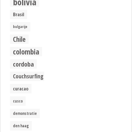
bolivia
Brasil
bulgarije
Chile
colombia
cordoba
Couchsurfing
curacao
cusco
demonstratie
den haag