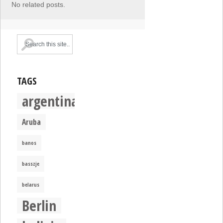
No related posts.
TAGS
argentina
Aruba
banos
basszje
belarus
Berlin