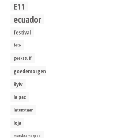
E11
ecuador
festival
foto
geekstuff
goedemorgen
Kyiv
la paz
latenstaan
loja
marskramerpad