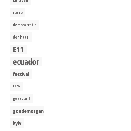
curacao
cusco
demonstratie
den haag
E11
ecuador
festival
foto
geekstuff
goedemorgen
Kyiv