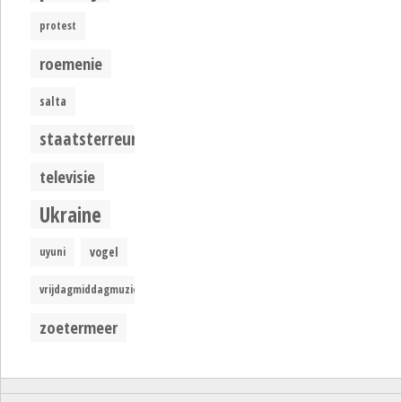
protest
roemenie
salta
staatsterreur
televisie
Ukraine
uyuni
vogel
vrijdagmiddagmuziek
zoetermeer