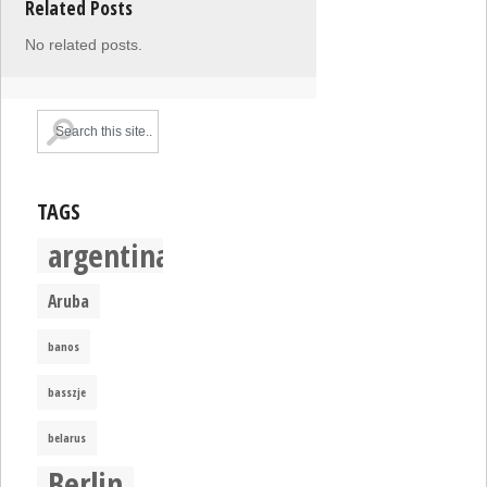
Related Posts
No related posts.
TAGS
argentina
Aruba
banos
basszje
belarus
Berlin