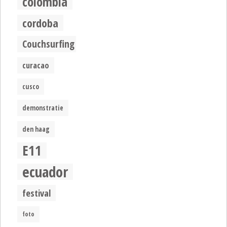
colombia
cordoba
Couchsurfing
curacao
cusco
demonstratie
den haag
E11
ecuador
festival
foto