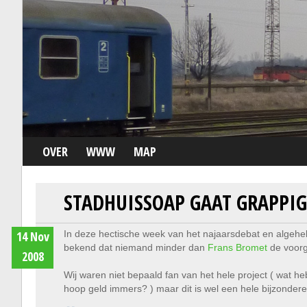
OVER
WWW
MAP
STADHUISSOAP GAAT GRAPPI
14 Nov
In deze hectische week van het najaarsdebat en algehel
bekend dat niemand minder dan
Frans Bromet
de voorg
2008
Wij waren niet bepaald fan van het hele project ( wat 
hoop geld immers? ) maar dit is wel een hele bijzonder