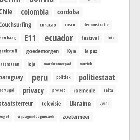
colombia
Chile
cordoba
Couchsurfing
curacao
cusco
demonstratie
ecuador
E11
festival
den haag
foto
goedemorgen
Kyiv
la paz
geekstuff
loja
latenstaan
marskramerpad
muziek
peru
politiestaat
paraguay
politiek
privacy
roemenie
portugal
protest
salta
Ukraine
staatsterreur
televisie
uyuni
zoetermeer
vogel
vrijdagmiddagmuziek