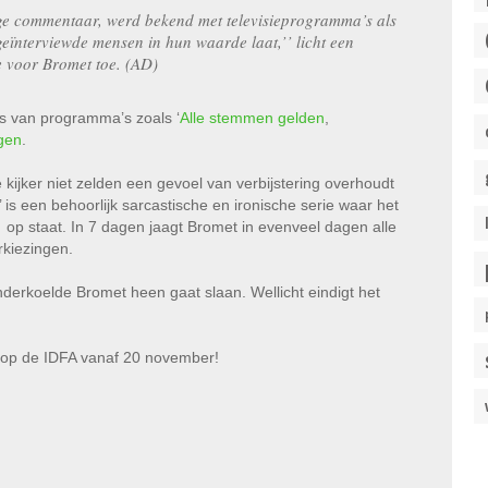
oge commentaar, werd bekend met televisieprogramma’s als
geïnterviewde mensen in hun waarde laat,’’ licht een
 voor Bromet toe. (AD)
is van programma’s zoals ‘
Alle stemmen gelden
,
gen
.
 kijker niet zelden een gevoel van verbijstering overhoudt
is een behoorlijk sarcastische en ironische serie waar het
 – op staat. In 7 dagen jaagt Bromet in evenveel dagen alle
rkiezingen.
derkoelde Bromet heen gaat slaan. Wellicht eindigt het
n op de IDFA vanaf 20 november!