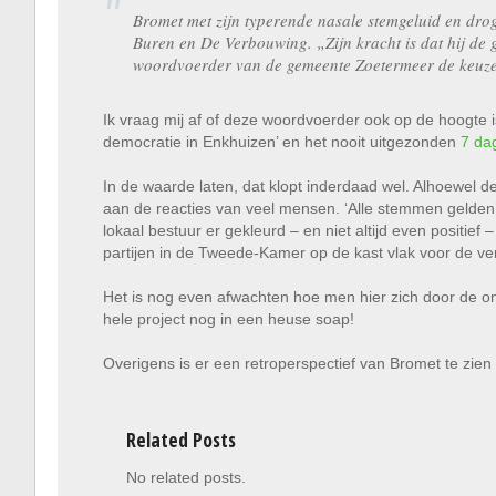
Bromet met zijn typerende nasale stemgeluid en dr
Buren en De Verbouwing. „Zijn kracht is dat hij de 
woordvoerder van de gemeente Zoetermeer de keuze
Ik vraag mij af of deze woordvoerder ook op de hoogte 
democratie in Enkhuizen’ en het nooit uitgezonden
7 da
In de waarde laten, dat klopt inderdaad wel. Alhoewel de
aan de reacties van veel mensen. ‘Alle stemmen gelden’ 
lokaal bestuur er gekleurd – en niet altijd even positief
partijen in de Tweede-Kamer op de kast vlak voor de ve
Het is nog even afwachten hoe men hier zich door de on
hele project nog in een heuse soap!
Overigens is er een retroperspectief van Bromet te zie
Related Posts
No related posts.