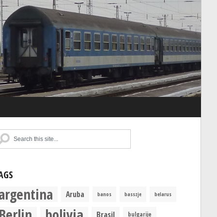
AGS
argentina
Aruba
banos
basszje
belarus
Berlin
bolivia
Brasil
bulgarije